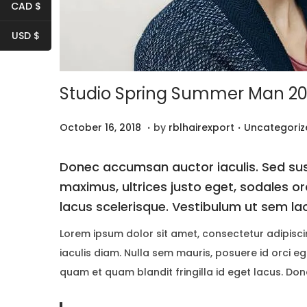
i
CAD $
o
USD $
n
Studio Spring Summer Man 20
.
.
P
P
F
October 16, 2018
by
rblhairexport
Uncategoriz
o
o
e
s
s
b
Donec accumsan auctor iaculis. Sed susc
t
t
r
maximus, ultrices justo eget, sodales or
e
e
u
lacus scelerisque. Vestibulum ut sem la
d
d
a
Lorem ipsum dolor sit amet, consectetur adipisci
o
i
r
iaculis diam. Nulla sem mauris, posuere id orci ege
n
n
y
quam et quam blandit fringilla id eget lacus. Do
3
,