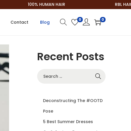
100% HUMAN HAIR
RBL HAIR
0
0
Contact
Blog
Recent Posts
S
e
a
r
Deconstructing The #OOTD
c
Pose
h
5 Best Summer Dresses
f
o