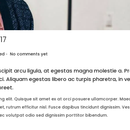
17
.
ed
No comments yet
ipit arcu ligula, at egestas magna molestie a. Pr
ci. Aliquam egestas libero ac turpis pharetra, in v
oreet.
ng elit. Quisque sit amet ex at orci posuere ullamcorper. Ma
t, rutrum efficitur nisl. Fusce dapibus tincidunt dignissim. Ve
nec volutpat odio sed dignissim porttitor bibendum.