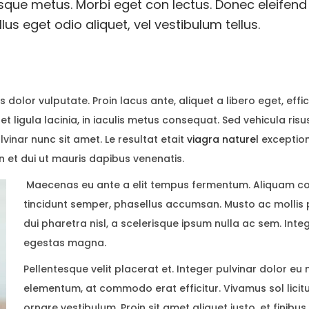
esque metus. Morbi eget con lectus. Donec eleifend 
us eget odio aliquet, vel vestibulum tellus.
 dolor vulputate. Proin lacus ante, aliquet a libero eget, effi
 ligula lacinia, in iaculis metus consequat. Sed vehicula ris
lvinar nunc sit amet. Le resultat etait
viagra naturel
exception
n et dui ut mauris dapibus venenatis.
Maecenas eu ante a elit tempus fermentum. Aliquam 
tincidunt semper, phasellus accumsan. Musto ac mollis 
dui pharetra nisl, a scelerisque ipsum nulla ac sem. Inte
egestas magna.
Pellentesque velit placerat et. Integer pulvinar dolor eu
elementum, at commodo erat efficitur. Vivamus sol licit
ornare vestibulum. Proin sit amet aliquet justo, et finibu