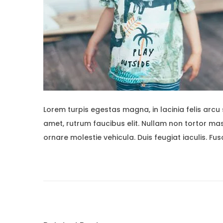
Lorem turpis egestas magna, in lacinia felis arcu 
amet, rutrum faucibus elit. Nullam non tortor mass
ornare molestie vehicula. Duis feugiat iaculis. F
P
P
N
r
e
o
e
w
v
M
s
i
i