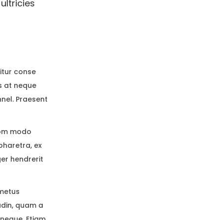
ultricies
citur conse
us at neque
nel. Praesent
com modo
pharetra, ex
ger hendrerit
 metus
udin, quam a
s neque. Etiam