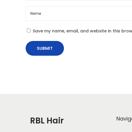
o
o
s
y
t
C
:
a
Save my name, email, and website in this brow
p
s
u
l
e
L
o
o
k
b
o
RBL Hair
Navig
o