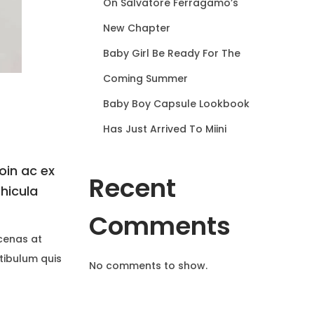
On Salvatore Ferragamo’s
r
New Chapter
:
Baby Girl Be Ready For The
Coming Summer
Baby Boy Capsule Lookbook
Has Just Arrived To Miini
oin ac ex
Recent
ehicula
Comments
ecenas at
stibulum quis
No comments to show.