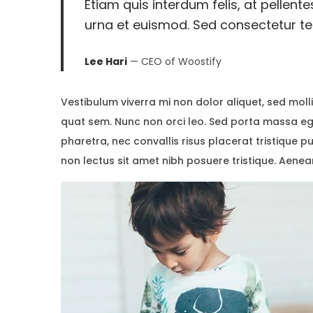
Etiam quis interdum felis, at pellent
2
urna et euismod. Sed consectetur tell
0
2
Lee Hari
— CEO of Woostify
6
Vestibulum viverra mi non dolor aliquet, sed mollis
quat sem. Nunc non orci leo. Sed porta massa eget
pharetra, nec convallis risus placerat tristique pu
non lectus sit amet nibh posuere tristique. Aenea