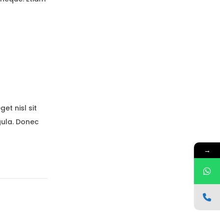
et nisl sit
igula. Donec
→